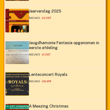
Jaarverslag 2025
NIEUWS
22.OKT
Jeugdhamonie Fantasia opgenomen in
eerste afdeling
NIEUWS
21.OKT
Lenteconcert Royals
NIEUWS
06.APR
A Meezing Christmas