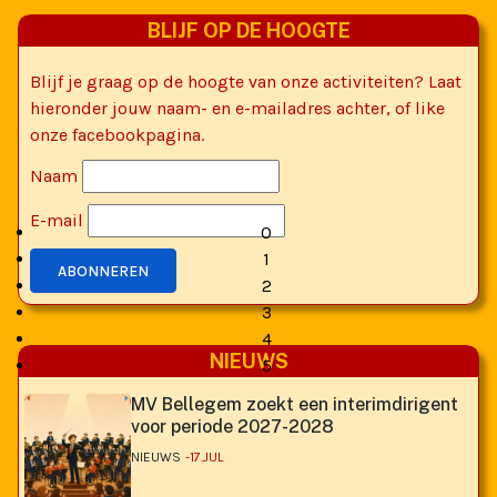
BLIJF OP DE HOOGTE
Blijf je graag op de hoogte van onze activiteiten? Laat
hieronder jouw naam- en e-mailadres achter, of like
onze facebookpagina.
KH Sint-Leonardszonen zoekt een interimdirigent voor periode 2027-2028
Naam
MEER INFORMATIE
E-mail
0
1
ABONNEREN
2
3
4
NIEUWS
5
MV Bellegem zoekt een interimdirigent
voor periode 2027-2028
NIEUWS
17.JUL